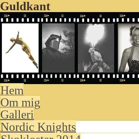
Guldkant
Hem
Om mig
Galleri
Nordic Knights