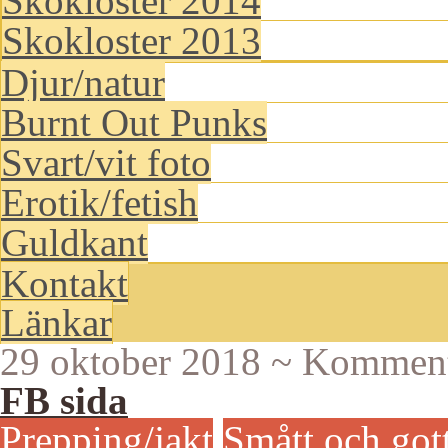
Skokloster 2014
Skokloster 2013
Djur/natur
Burnt Out Punks
Svart/vit foto
Erotik/fetish
Guldkant
Kontakt
Länkar
29 oktober 2018
~
Kommenta
FB sida
Prepping/jakt
Smått och got