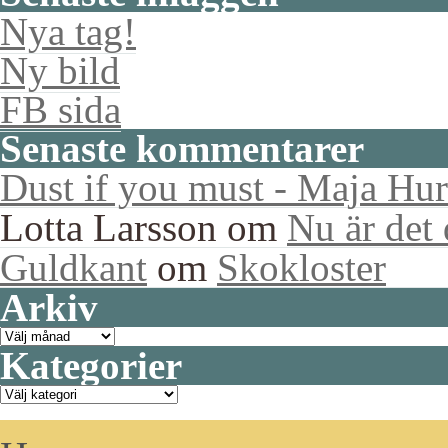
Nya tag!
Ny bild
FB sida
Senaste kommentarer
Dust if you must - Maja Hur
Lotta Larsson
om
Nu är det
Guldkant
om
Skokloster
Arkiv
Arkiv
Kategorier
Kategorier