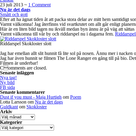
23 juli 2013
~
1 Comment
Nu är det dags
Smått och gott
Efter att ha ägnat tiden åt att packa stora delar av mitt hem samtidigt s
Varmt välkomna! Jag återfinns vid svartkrutet om allt går enligt planerna
Här är en liten bild tagen nu ikväll medan byn ännu är på väg att sättas
Varmt välkomna till vår by och riddarspel nu i dagarna fem.
Riddarspel 
Riddarspel Skokloster slott
Jag har emellan allt slit hunnit få lite sol på nosen. Ännu mer i nacken 
Jag har även hunnit se filmen The Lone Ranger en gång till på bio. De
Filmen är underbar!
Comments are closed.
Senaste inläggen
Nya tag!
Ny bild
FB sida
Senaste kommentarer
Dust if you must - Maja Hurtigh
om
Poem
Lotta Larsson
om
Nu är det dags
Guldkant
om
Skokloster
Arkiv
Arkiv
Kategorier
Kategorier