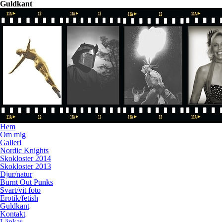
Guldkant
Hem
Om mig
Galleri
Nordic Knights
Skokloster 2014
Skokloster 2013
Djur/natur
Burnt Out Punks
Svart/vit foto
Erotik/fetish
Guldkant
Kontakt
Länkar