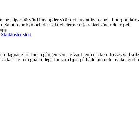
om jag slipar träsvärd i mängder så är det nu äntligen dags. Imorgon kör v
. Samt fotar byn och dess aktiviteter och självklart våra riddarspel!
 upp.
Skokloster slott
och flagnade för första gången sen jag var liten i nacken. Jösses vad sole
t tackar jag min goa kollega för som bjöd på både bio och mycket god m