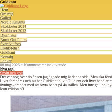
Guldkant
Hem
Om mig
Galleri
Nordic Knights
Skokloster 2014
Skokloster 2013
Djur/natur
Burnt Out Punks
Svart/vit foto
Erotik/fetish
Guldkant
Kontakt
Länkar
för
08 maj 2025
~
Kommentarer inaktiverade
Nya
Nya tag!
tag!
Smått och gott
Det var nog över tio år sen jag ägnade mig åt denna sida. Men ska försö
Livet förändras och nu har Guldkant blivit Guldtant och livet handlar 
övningskörandet med att bryta benet på 4a ställen. Men inte ge upp, nya
Icon edition <3