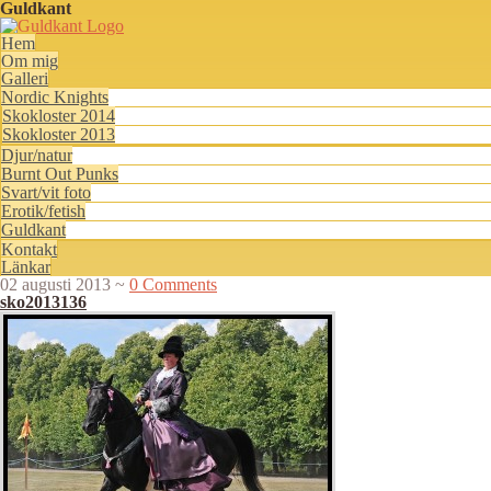
Guldkant
Hem
Om mig
Galleri
Nordic Knights
Skokloster 2014
Skokloster 2013
Djur/natur
Burnt Out Punks
Svart/vit foto
Erotik/fetish
Guldkant
Kontakt
Länkar
02 augusti 2013
~
0 Comments
sko2013136