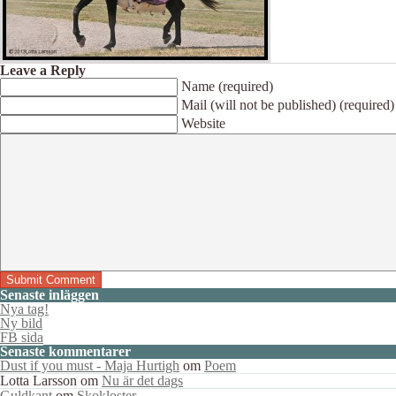
Leave a Reply
Name (required)
Mail (will not be published) (required)
Website
Senaste inläggen
Nya tag!
Ny bild
FB sida
Senaste kommentarer
Dust if you must - Maja Hurtigh
om
Poem
Lotta Larsson
om
Nu är det dags
Guldkant
om
Skokloster