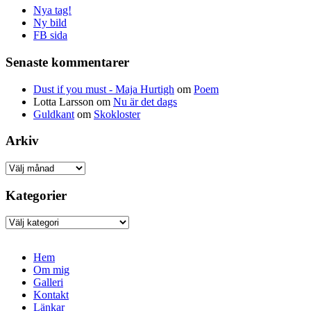
Nya tag!
Ny bild
FB sida
Senaste kommentarer
Dust if you must - Maja Hurtigh
om
Poem
Lotta Larsson
om
Nu är det dags
Guldkant
om
Skokloster
Arkiv
Arkiv
Kategorier
Kategorier
Hem
Om mig
Galleri
Kontakt
Länkar