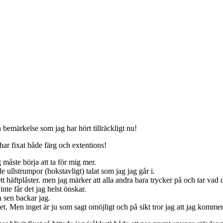
 bemärkelse som jag har hört tillräckligt nu!
har fixat både färg och extentions!
måste börja att ta för mig mer.
e ullstrumpor (bokstavligt) talat som jag jag går i.
 häftplåster. men jag märker att alla andra bara trycker på och tar vad de
nte får det jag helst önskar.
h sen backar jag.
het. Men inget är ju som sagt omöjligt och på sikt tror jag att jag kommer 