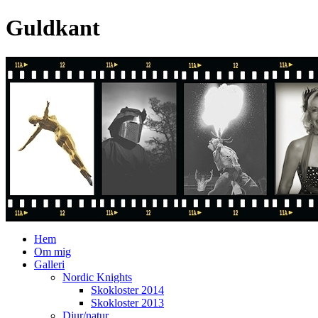
Guldkant
Hem
Om mig
Galleri
Nordic Knights
Skokloster 2014
Skokloster 2013
Djur/natur