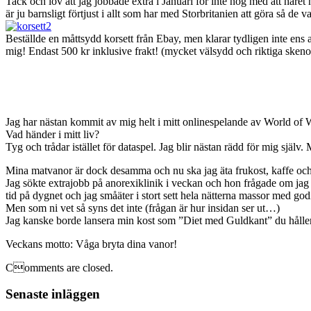
Tack och lov att jag jobbade extra i Januari för inte nog med att håret
är ju barnsligt förtjust i allt som har med Storbritanien att göra så de va
Beställde en måttsydd korsett från Ebay, men klarar tydligen inte ens a
mig! Endast 500 kr inklusive frakt! (mycket välsydd och riktiga skenor
Jag har nästan kommit av mig helt i mitt onlinespelande av World of Wa
Vad händer i mitt liv?
Tyg och trådar istället för dataspel. Jag blir nästan rädd för mig själv
Mina matvanor är dock desamma och nu ska jag äta frukost, kaffe och
Jag sökte extrajobb på anorexiklinik i veckan och hon frågade om jag ha
tid på dygnet och jag småäter i stort sett hela nätterna massor med god
Men som ni vet så syns det inte (frågan är hur insidan ser ut…)
Jag kanske borde lansera min kost som ”Diet med Guldkant” du håller
Veckans motto: Våga bryta dina vanor!
Comments are closed.
Senaste inläggen