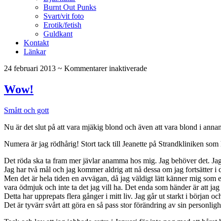
Burnt Out Punks
Svart/vit foto
Erotik/fetish
Guldkant
Kontakt
Länkar
för
24 februari 2013
~
Kommentarer inaktiverade
Wow!
Wow!
Smått och gott
Nu är det slut på att vara mjäkig blond och även att vara blond i annan
Numera är jag rödhårig! Stort tack till Jeanette på Strandkliniken som 
Det röda ska ta fram mer jävlar anamma hos mig. Jag behöver det. Jag 
Jag har två mål och jag kommer aldrig att nå dessa om jag fortsätter i d
Men det är hela tiden en avvägan, då jag väldigt lätt känner mig som ett
vara ödmjuk och inte ta det jag vill ha. Det enda som händer är att jag i
Detta har upprepats flera gånger i mitt liv. Jag går ut starkt i början oc
Det är tyvärr svårt att göra en så pass stor förändring av sin personlig