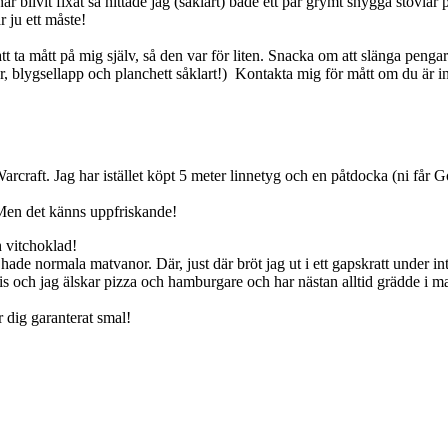
 har blivit fixat så hittade jag (såklart) både ett par grymt snygga stövl
r ju ett måste!
tt ta mått på mig själv, så den var för liten. Snacka om att slänga peng
, blygsellapp och planchett såklart!) Kontakta mig för mått om du är in
rcraft. Jag har istället köpt 5 meter linnetyg och en påtdocka (ni får G
. Men det känns uppfriskande!
 vitchoklad!
de normala matvanor. Där, just där bröt jag ut i ett gapskratt under inte
is och jag älskar pizza och hamburgare och har nästan alltid grädde i mat
 dig garanterat smal!