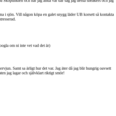
ar på Skopunkten och när jag ändå var där såg jag dessa sneakers och jag
arna i sjön. Vill någon köpa en galet snygg läder UB korsett så kontakta
tresserad.
oogla om ni inte vet vad det är)
rvjun. Samt sa ärligt hur det var. Jag äter då jag blir hungrig oavsett
en jag lagar och självklart riktigt smör!