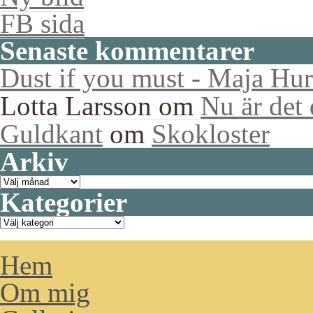
FB sida
Senaste kommentarer
Dust if you must - Maja Hur
Lotta Larsson
om
Nu är det
Guldkant
om
Skokloster
Arkiv
Arkiv
Kategorier
Kategorier
Hem
Om mig